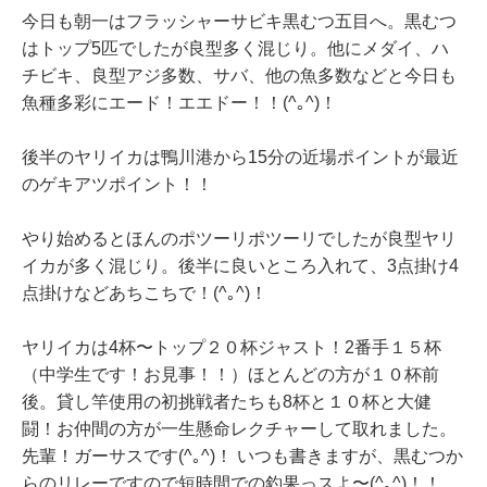
今日も朝一はフラッシャーサビキ黒むつ五目へ。黒むつ
はトップ5匹でしたが良型多く混じり。他にメダイ、ハ
チビキ、良型アジ多数、サバ、他の魚多数などと今日も
魚種多彩にエード！エエドー！！(^｡^)！
後半のヤリイカは鴨川港から15分の近場ポイントが最近
のゲキアツポイント！！
やり始めるとほんのポツーリポツーリでしたが良型ヤリ
イカが多く混じり。後半に良いところ入れて、3点掛け4
点掛けなどあちこちで！(^｡^)！
ヤリイカは4杯〜トップ２０杯ジャスト！2番手１５杯
（中学生です！お見事！！）ほとんどの方が１０杯前
後。貸し竿使用の初挑戦者たちも8杯と１０杯と大健
闘！お仲間の方が一生懸命レクチャーして取れました。
先輩！ガーサスです(^｡^)！ いつも書きますが、黒むつか
らのリレーですので短時間での釣果っスよ〜(^｡^)！！