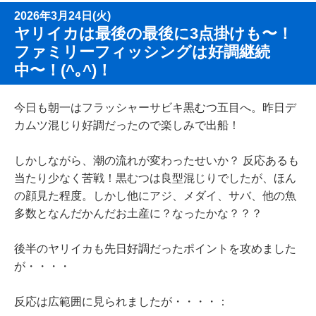
2026年3月24日(火)
ヤリイカは最後の最後に3点掛けも〜！
ファミリーフィッシングは好調継続
中〜！(^｡^)！
今日も朝一はフラッシャーサビキ黒むつ五目へ。昨日デ
カムツ混じり好調だったので楽しみで出船！
しかしながら、潮の流れが変わったせいか？ 反応あるも
当たり少なく苦戦！黒むつは良型混じりでしたが、ほん
の顔見た程度。しかし他にアジ、メダイ、サバ、他の魚
多数となんだかんだお土産に？なったかな？？？
後半のヤリイカも先日好調だったポイントを攻めました
が・・・・
反応は広範囲に見られましたが・・・・：