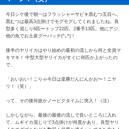
今日シケ後で朝一はフラッシャーサビキ黒むつ五目へ。
黒むつは最高3点掛けでモグモグしてくれましたね。良
型多く混じり6匹〜トップ22匹。2番手13匹。他にアジ、
他の魚でお土産グーバッチ(^｡^)！
後半のヤリイカはやり始めの最初の流しから何と全員マ
キマキ！ 中型大型ヤリイカがすぐに何匹か上がったの
で、
「おいおい！こりゃ今日は楽勝だんにんかお〜！ニヤ
リ！（笑）」
って、その後何故かノーピクタイムに突入！（泣）
しかしながら、最後の最後の流しで良いところに入れ
て、ムギイカ混じりで3点掛けが何度かあり、良型ヤリ