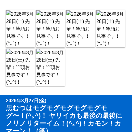
2026年3月27日(金)
黒むつはモグモグモグモグモグモ
グ〜！(^｡^)！ ヤリイカも最後の最後に
ノリノリターイム！(^｡^)！カモン！カ
マーン！（笑）