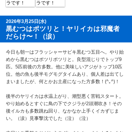
2026年3月25日(水)
黒むつはポツリと！ヤリイカは邪魔者
だらけ〜！（涙）
今日も朝一はフラッシャーサビキ黒むつ五目へ。やり始
めから黒むつはポツリポツリと。良型混じりでトップ9
匹。5匹前後の方多数。他に美味しいアジがトップ10匹
位。他の魚も後半モグモグタイムあり、個人差は出てし
まいましたが、何とかお土産になった方多数！(^｡^)！
後半のヤリイカは水温上がり、潮型悪く苦戦スタート。
やり始めるとすぐに鳥の下でクジラが2頭潮吹き！その
後イルカも多数跳ね回り、なかなか上手くイカずじま
い。（涙）見事撃沈でした（泣）（泣）