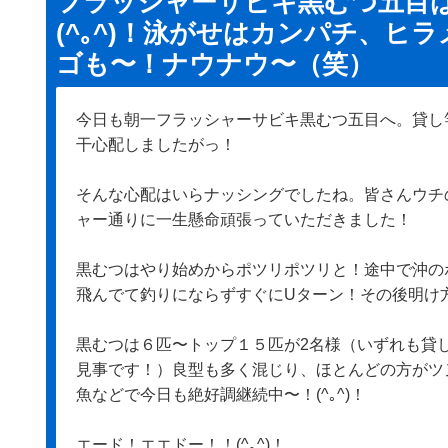
フラッシャーサビキ黒むつ五目
(^｡^)！泳がせはカンパチ、ヒ
ゴも〜！ナウナウ〜（笑）
今日も朝一フラッシャーサビキ黒むつ五目へ。貸し
干心配しましたがっ！
そんな心配はいらナッシングでしたね。皆さんウチ
ャー通りに一生懸命頑張っていただきました！
黒むつはやり始めからポツリポツリと！途中で沖の
飛んでて釣りにならずすぐにUターン！その後明け方に
黒むつは６匹〜トップ１５匹が2名様（いずれも貸
見事です！）良型も多く混じり、ほとんどの方がツ
魚などで今日も絶好調継続中〜！(^｡^)！
エード！エエドー！！(^｡^)！