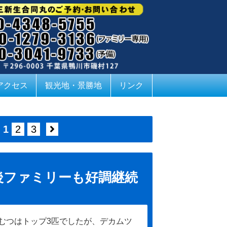
アクセス
観光地・景勝地
リンク
1
2
3
後ファミリーも好調継続
むつはトップ3匹でしたが、デカムツ