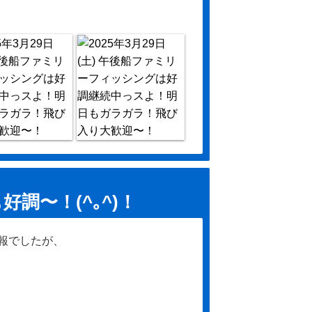
調〜！(^｡^)！
報でしたが、