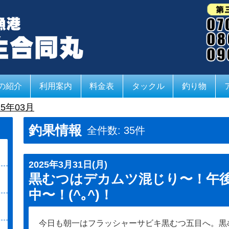
の紹介
利用案内
料金表
タックル
釣り物
5年03月
釣果情報
全件数: 35件
2025年3月31日(月)
黒むつはデカムツ混じり〜！午
中〜！(^｡^)！
今日も朝一はフラッシャーサビキ黒むつ五目へ。黒