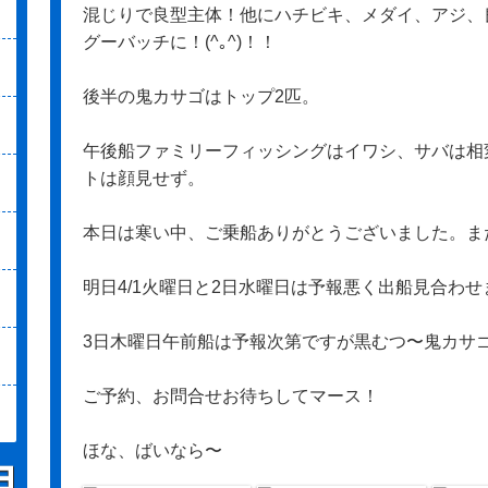
混じりで良型主体！他にハチビキ、メダイ、アジ、
グーバッチに！(^｡^)！！
後半の鬼カサゴはトップ2匹。
午後船ファミリーフィッシングはイワシ、サバは相
トは顔見せず。
本日は寒い中、ご乗船ありがとうございました。ま
明日4/1火曜日と2日水曜日は予報悪く出船見合わ
3日木曜日午前船は予報次第ですが黒むつ〜鬼カサ
ご予約、お問合せお待ちしてマース！
ほな、ばいなら〜