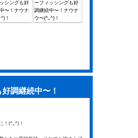
も好調継続中〜！
(^｡^)！