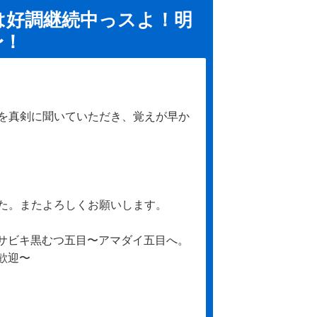
は好調継続中っスよ！明
〜！
を真剣に聞いていただき、覚えが早か
た。またよろしくお願いします。
ーサビキ黒むつ五目〜アマダイ五目へ。
歓迎〜