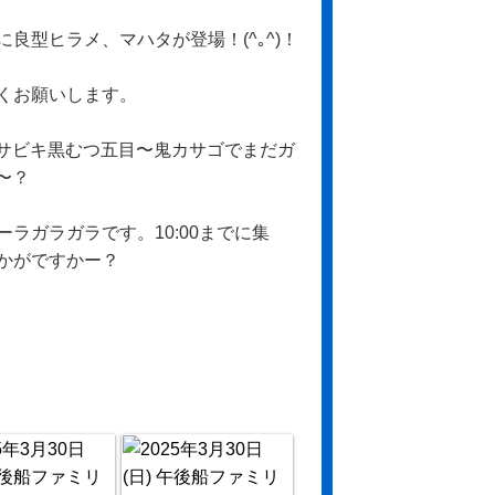
良型ヒラメ、マハタが登場！(^｡^)！
くお願いします。
ーサビキ黒むつ五目〜鬼カサゴでまだガ
〜？
ラガラガラです。10:00までに集
かがですかー？