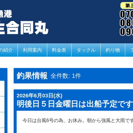
の紹介
利用案内
料金表
タックル
釣り物
釣果情報
全件数: 1件
2026年6月03日(水)
明後日５日金曜日は出船予定で
今日は台風6号の為、お休み。朝から強風と大雨で