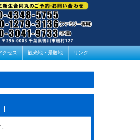
アクセス
観光地・景勝地
リンク
す！
す。