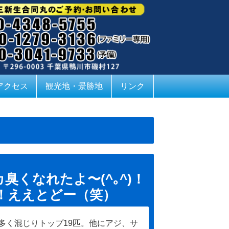
アクセス
観光地・景勝地
リンク
くなれたよ〜(^｡^)！
ド！ええとどー（笑）
多く混じりトップ19匹。他にアジ、サ