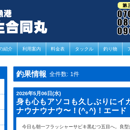
の紹介
利用案内
料金表
タックル
釣り物
釣果情報
全件数: 1件
2026年5月06日(水)
身も心もアソコも久しぶりにイカ臭
ナウナウナウ〜！(^｡^)！エー
今日も朝一フラッシャーサビキ黒むつ五目へ。良型