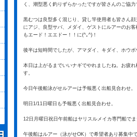
く、潮型悪く釣りずらかったですが皆さんのご協力
黒むつは良型多く混じり、貸し竿使用者も皆さん顔
にアジ、良型サバ、メダイ、ゲストにルアーのお客
もエード！エエドー！！に(^｡^)！
後半は短時間でしたが、アマダイ、キダイ、ホウボ
本日は上がるまでいいナギでやれましたね。お疲れ
す。
今日午後船泳がせルアーは予報悪く出船見合わせ。
明日1/11日曜日も予報悪く出船見合わせ。
12日月曜日祝日午前船はヤリスルメイカ専門船でまだ
午後船はルアー（泳がせOK）で希望者あり募集中