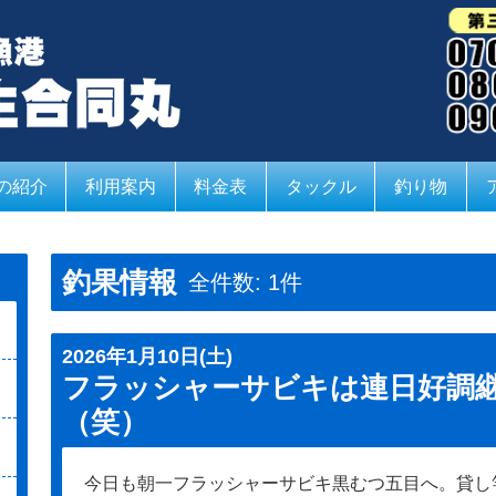
の紹介
利用案内
料金表
タックル
釣り物
釣果情報
全件数: 1件
2026年1月10日(土)
フラッシャーサビキは連日好調
（笑）
今日も朝一フラッシャーサビキ黒むつ五目へ。貸し