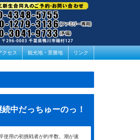
アクセス
観光地・景勝地
リンク
継続中だっちゅーのっ！
竿使用の初挑戦者が約半数。潮が速