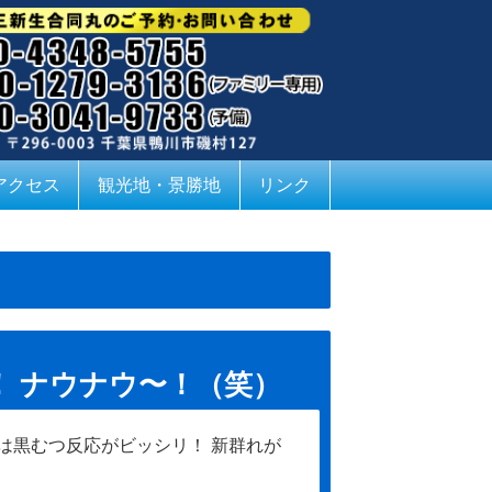
アクセス
観光地・景勝地
リンク
)！ ナウナウ〜！（笑）
は黒むつ反応がビッシリ！ 新群れが