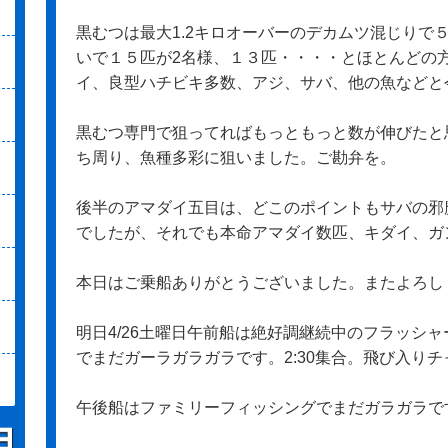
黒むつは最大1.2キロオーバーのデカムツ混じりで
いで１５匹が2名様、１３匹・・・・とほとんどの
イ、良型ハチビキ多数、アジ、サバ、他の魚などと今日
黒むつ専門で狙ってればもっともっと数が伸びたと
ち周り、魚種多彩に狙いました。ご勘弁を。
後半のアマダイ五目は、どこのポイントもサバの邪
でしたが、それでも本命アマダイ数匹、キダイ、ガ
本日はご乗船ありがとうございました。またよろし
明日4/26土曜日午前船は絶好調継続中のフラッシ
でまだガーラガラガラです。2:30集合。飛び入り
午後船はファミリーフィッシングでまだガラガラです