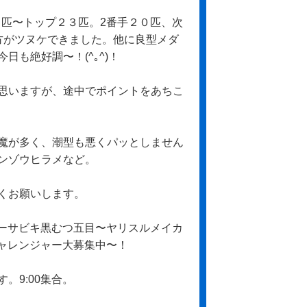
５匹〜トップ２３匹。2番手２０匹、次
方がツヌケできました。他に良型メダ
も絶好調〜！(^｡^)！
思いますが、途中でポイントをあちこ
魔が多く、潮型も悪くパッとしません
ンゾウヒラメなど。
くお願いします。
ャーサビキ黒むつ五目〜ヤリスルメイカ
チャレンジャー大募集中〜！
。9:00集合。