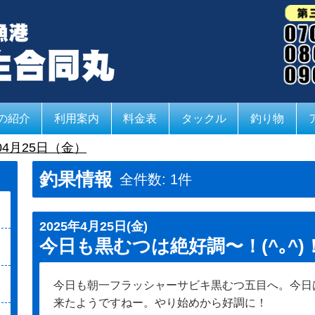
の紹介
利用案内
料金表
タックル
釣り物
04月25日（金）
釣果情報
全件数: 1件
2025年4月25日(金)
今日も黒むつは絶好調〜！(^｡^
今日も朝一フラッシャーサビキ黒むつ五目へ。今日
来たようですねー。やり始めから好調に！