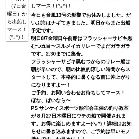
しマース！(^｡^)！
今日も台風13号の影響でお休みしました。だ
いぶ海はナギてきました。明日からまた出船
予定です。
明日8/7金曜日午前船はフラッシャーサビキ黒
むつ五目〜スルメイカリレーでまだガラガラ
です。2:30までに集合。
フラッシャーサビキ黒むつからのリレー船は
朝が早いので、朝の比較的涼しい時間からス
タートして、本格的に暑くなる前に沖上がり
になりますよ〜！
ご予約、お問い合わせお待ちしてマース！
ほな、ばいなら〜
PS サンケイスポーツ船宿会主催の釣り教室
が８月27日木曜日にウチの船で開催されま
す。お得に楽しめますよー(^｡^)！詳細はお知
らせに書き込みますので、ご予約は早いモノ