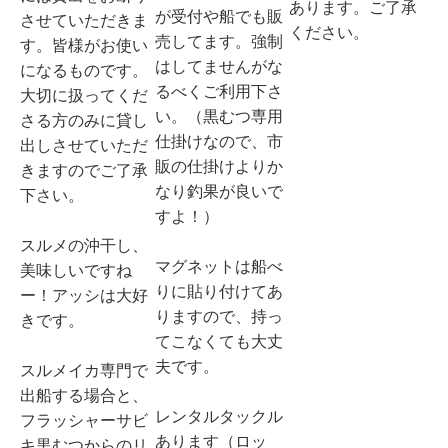
あります。ご了承
が受付や船でも販
させていただきま
ください。
売してます。強制
す。皆様がお使い
はしてませんがな
になるものです。
るべくご利用下さ
大切に扱ってくだ
い。（黒むつ専用
さる方のみに貸し
仕掛けなので、市
出しさせていただ
販の仕掛けよりか
きますのでご了承
なり釣果が良いで
下さい。
すよ！）
スルメの沖干し、
マグネットは船べ
美味しいですね
りに貼り付けてあ
ー！アッシは大好
りますので、持っ
きです。
てこなくても大丈
夫です。
スルメイカ専門で
出船する場合と、
レンタルタックル
フラッシャーサビ
あります（ロッ
キ黒むつからのリ