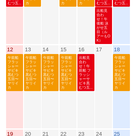
むつ五...
カ
カ
カ
むつ五...
むつ五...
出船見
合わ
せ！午
後船 泳
がせ五
目（ル
アーもO
K）
12
13
14
15
16
17
18
午前船
午前船
午前船
午前船
出船見
午前船
フラッ
フラッ
フラッ
フラッ
合わ
フラッ
シャー
シャー
シャー
シャー
せ！午
シャー
サビキ
サビキ
サビキ
サビキ
前船 フ
サビキ
黒むつ
黒むつ
黒むつ
黒むつ
ラッシ
黒むつ
五目〜
五目〜
五目〜
五目〜
ャーサ
五目〜
ヤリイ
ヤリイ
ヤリイ
ヤリイ
ビキ黒
ヤリイ
カ
カ
カ
カ
むつ五...
カ
19
20
21
22
23
24
25