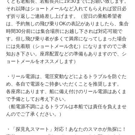
くとも老船長、若船長共に19:30までにお願い致します。
それ以降はショートメールなど入れてもらえれば翌日必
ず折り返しご連絡差し上げます。（翌日の乗船希望者
は、予約無しの飛び乗りOKの表記がありましたら、集合
時間30分前には集合場所にお越し下されば対応可能で
す。但し飛び乗り者が多くて満席になってしまった場合
には先着順（ショートメール含む）になりますのでご承
知おき下さい。座席配置などの準備もありますので、シ
ョートメールをオススメします）
・リール電源は、電圧変動などによるトラブルを防ぐた
め、各自で電源をご持参いただくことを推奨します。
各座席にあります、船に備え付けのリール電源はあくま
で予備としてお考え下さい。
（船電源不調によるトラブルは本船では責任を負えませ
んのでご了承ください。）
・「探見丸スマート」対応！あなたのスマホが魚探に！