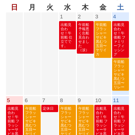
日
月
火
水
木
金
土
1
2
3
4
出船見
午前船
午前船
出船見
合わ
予報悪
フラッ
合わ
せ！午
く出船
シャー
せ！午
前船 仕
見合わ
サビキ
後船 フ
立てで
せまし
黒むつ
ァミリ
す。
た
五目〜
ーフィ
（涙）
ヤリイ
ッシン
カ
グ
午前船
フラッ
シャー
サビキ
黒むつ
五目〜
リレー
5
6
7
8
9
10
11
出船見
午前船
定休日
午前船
午前船
出船見
出船見
合わ
フラッ
フラッ
フラッ
合わ
合わ
せ！午
シャー
シャー
シャー
せ！午
せ！午
前船 フ
サビキ
サビキ
サビキ
前船 フ
前船 フ
ラッシ
黒むつ
黒むつ
黒むつ
ラッシ
ラッシ
ャーサ
五目〜
五目〜
五目〜
ャーサ
ャーサ
ビキ黒
ヤリイ
ヤリイ
ヤリイ
ビキ黒
ビキ黒