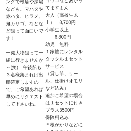
ョウゴなどあがっ
ングで根魚や深場
てますよん！
なども。マハタや
大人（高校生以
赤ハタ、ヒラメ、
上） 8,700円
鬼カサゴ、などな
小学生以上
ど狙って面白いで
6,800円
す！
幼児 無料
１家族にレンタル
一発大物狙って一
タックル１セット
緒に行きませんか
サービス
～(笑) 午後船も
（貸し竿、リー
３名様集まれば出
ル、仕掛けオモリ
船確定しますの
など込み）
で、ご希望あれば
追加ご希望の場合
早めにリクエスト
は１セットに付き
して下さいね。
プラス3500円
保険料込み
＊根がかりなどに