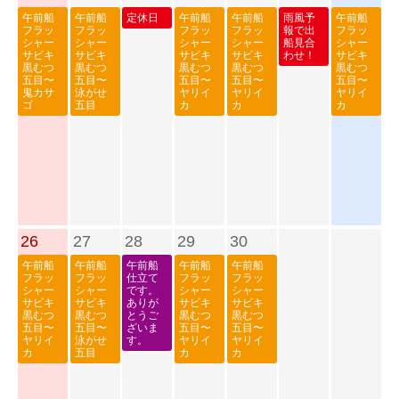
午前船
午前船
定休日
午前船
午前船
雨風予
午前船
フラッ
フラッ
フラッ
フラッ
報で出
フラッ
シャー
シャー
シャー
シャー
船見合
シャー
サビキ
サビキ
サビキ
サビキ
わせ！
サビキ
黒むつ
黒むつ
黒むつ
黒むつ
黒むつ
五目〜
五目〜
五目〜
五目〜
五目〜
鬼カサ
泳がせ
ヤリイ
ヤリイ
ヤリイ
ゴ
五目
カ
カ
カ
26
27
28
29
30
午前船
午前船
午前船
午前船
午前船
フラッ
フラッ
仕立て
フラッ
フラッ
シャー
シャー
です。
シャー
シャー
サビキ
サビキ
ありが
サビキ
サビキ
黒むつ
黒むつ
とうご
黒むつ
黒むつ
五目〜
五目〜
ざいま
五目〜
五目〜
ヤリイ
泳がせ
す。
ヤリイ
ヤリイ
カ
五目
カ
カ