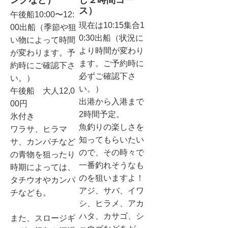
ス）
午後船10:00〜12:
現在は10:15集合1
00出船（季節や狙
0:30出船（状況に
い物によって時間
より時間が変わり
が変わります。予
ます。ご予約時に
約時にご確認下さ
必ずご確認下さ
い。）
い。）
午後船 大人12,0
出港から入港まで
00円
2時間予定。
氷付き
魚釣りの楽しさを
ワラサ、ヒラマ
知ってもらいたい
サ、カンパチなど
ので、その時々で
の青物を狙ったり
一番釣れそうなも
時期によっては、
のを狙いますよ！
タチウオやカンパ
アジ、サバ、イワ
チなども。
シ、ヒラメ、アカ
ハタ、カサゴ、シ
また、スロージギ