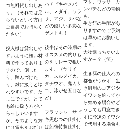
マサ、ワラサ、カ
ハチビキやメバ
つ無料貸し出しあ
ンパチなどの青物
ル、メダイ、ワラ
り。（それでは足
も。
サ、アジ、サバな
らないという方は
生き餌の手配があ
どの嬉しい多彩な
ご自身でお持ちく
りますのでご予約
ゲストも！
ださい）
は早めにお願いし
ます。
後半はその時期の
投入機は貸出しや
大物狙っちゃいま
オススメの釣りも
すいように軽い材
すか～？（笑）
のをリレーで狙い
料で作ってありま
ます。（ヤリイ
すので、倒した
生き餌の仕入れの
カ、スルメイカ、
り、踏んづけた
都合がつかず、生
タチウオ、鬼カサ
り、雑に扱うと壊
き餌用のコアジや
ゴ、泳がせ五目な
れやすいです。た
イワシを釣ってか
ど）
まにですが、とて
ら始める場合やど
も雑に扱う方がい
うしても用意でき
フラッシャーサビ
らっしゃいます
ずに冷凍のイワシ
キ黒むつの仕掛け
が、そのような方
で代用する場合も
は船宿特製仕掛け
には貸出をお断り