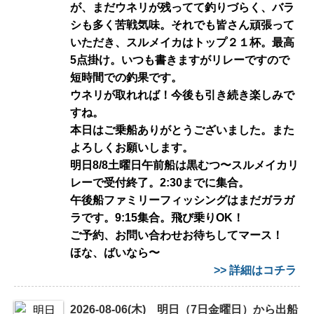
が、まだウネリが残ってて釣りづらく、バラ
シも多く苦戦気味。それでも皆さん頑張って
いただき、スルメイカはトップ２１杯。最高
5点掛け。いつも書きますがリレーですので
短時間での釣果です。
ウネリが取れれば！今後も引き続き楽しみで
すね。
本日はご乗船ありがとうございました。また
よろしくお願いします。
明日8/8土曜日午前船は黒むつ〜スルメイカリ
レーで受付終了。2:30までに集合。
午後船ファミリーフィッシングはまだガラガ
ラです。9:15集合。飛び乗りOK！
ご予約、お問い合わせお待ちしてマース！
ほな、ばいなら〜
>> 詳細はコチラ
2026-08-06(木) 明日（7日金曜日）から出船