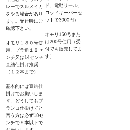
ド、電動リール、
レーでスルメイカ
ロッドキーパーセ
をやる場合があり
ットで3000円）
ます。受付時にご
確認下さい。
オモリ150号また
は200号使用（受
オモリ１８０号使
付でも販売してま
用。プラ角１８セ
す）
ンチ又は14センチ
直結仕掛け推奨
（１２本まで）
基本的には直結仕
掛けでお願いしま
す。どうしてもブ
ランコ仕掛けでと
言う方は必ず18セ
ンチで５本以下で
お願いします。