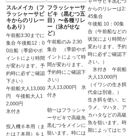
ャーサビキ黒むつ
スルメイカ（フ
フラッシャーサ
からのリレーは2:
ラッシャーサビ
ビキ（黒むつ五
45集合
キからのリレー
目）〜各種リレ
午後船 10：00集
もあり）
ー（泳がせな
合（午前船などの
ど）
午前船3:30までに
状況により時間が
午前船のみ 2:30
集合 午後船12：0
変わります。予約
集合 （季節やポ
0出船（季節やポ
時に必ずご確認下
イントによって時
イントにより時間
さい。）
間が変わります。
が変わります。予
氷付き 午前船
予約時にご確認下
約時に必ずご確認
大人13,000円
さい）
下さい）
（イワシの生き餌
大人13,000円 氷
午前船大人13,000
代金は別途。）
付き
円 午後船大人1
生き餌を使い、ヒ
2,000円
ラメ、マハタ、ア
朝一はフラッシャ
氷付き
カハタなどの高級
ーサビキで高級魚
魚を狙います。時
黒むつをメインに
投入機６本用（ま
期によってはヒラ
狙います。時には
たは７本用）を１