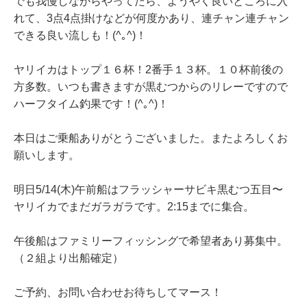
でも我慢しながらやってたら、ようやく良いところに入
れて、3点4点掛けなどが何度かあり、連チャン連チャン
できる良い流しも！(^｡^)！
ヤリイカはトップ１６杯！2番手１３杯。１０杯前後の
方多数。いつも書きますが黒むつからのリレーですので
ハーフタイム釣果です！(^｡^)！
本日はご乗船ありがとうございました。またよろしくお
願いします。
明日5/14(木)午前船はフラッシャーサビキ黒むつ五目〜
ヤリイカでまだガラガラです。2:15までに集合。
午後船はファミリーフィッシングで希望者あり募集中。
（２組より出船確定）
ご予約、お問い合わせお待ちしてマース！