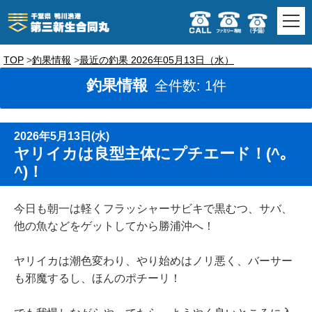
TOP
釣果情報
最近の釣果 2026年05月13日（水）
釣果情報
全件数: 1件
2026年5月13日(水)
ヤリイカは良型主体にプチエード！(^｡
^)！
今日も朝一は軽くフラッシャーサビキで黒むつ、サバ、
他の魚などをゲットしてから勝浦沖へ！
ヤリイカは潮色変わり、やり始めはノリ悪く、バーサー
も邪魔するし、ほんのポチーリ！