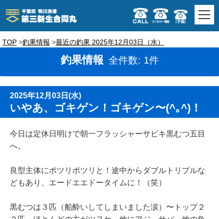
TOP
釣果情報
最近の釣果 2025年12月03日（水）
釣果情報
全件数: 1件
2025年12月03日(水)
いやあ、ゴキゲン！ゴキゲン〜(^｡^)！
今日は定休日明けで朝一フラッシャーサビキ黒むつ五目
へ。
良型主体にポツリポツリと！途中からダブルトリプルな
どもあり、エードエエドータイムに！（笑）
黒むつは３匹（船酔いしてしまいました涙）〜トップ２