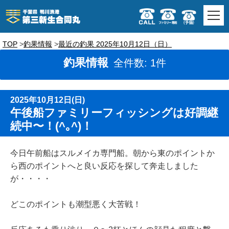
TOP
釣果情報
最近の釣果 2025年10月12日（日）
釣果情報
全件数: 1件
2025年10月12日(日)
午後船ファミリーフィッシングは好調継
続中〜！(^｡^)！
今日午前船はスルメイカ専門船。朝から東のポイントか
ら西のポイントへと良い反応を探して奔走しました
が・・・・
どこのポイントも潮型悪く大苦戦！