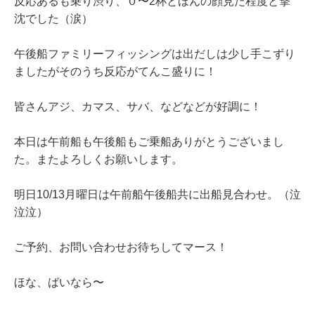
反応あるも乗り渋り、０〜2杯とほんの顔見た程度と撃
沈でした（涙）
午後船ファミリーフィッシングは出だしは少し手こずり
ましたがそのうち反応がてんこ盛りに！
皆さんアジ、カマス、サバ、などなどが好調に！
本日は午前船も午後船もご乗船ありがとうございまし
た。またよろしくお願いします。
明日10/13月曜日は午前船午後船共に出船見合わせ。（泣
泣泣）
ご予約、お問い合わせお待ちしてマース！
ほな、ばいなら〜