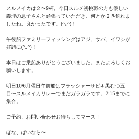
スルメイカは２〜9杯。今日スルメ初挑戦の方も優しい
義理の息子さんと頑張っていただき、何とか２匹釣れま
したね。良かったです。(^｡^)！
午後船ファミリーフィッシングはアジ、サバ、イワシが
好調に(^｡^)！
本日はご乗船ありがとうございました。またよろしくお
願いします。
明日10/6月曜日午前船はフラッシャーサビキ黒むつ五
目〜スルメイカリレーでまだガラガラです。2:15までに
集合。
ご予約、お問い合わせお待ちしてマース！
ほな、ばいなら〜